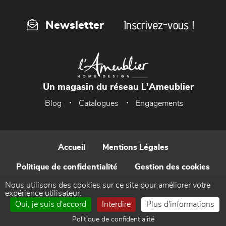
Inscrivez-vous !
Newsletter
Un magasin du réseau L'Ameublier
Blog
Catalogues
Engagements
Accueil
Mentions Légales
Politique de confidentialité
Gestion des cookies
Nous utilisons des cookies sur ce site pour améliorer votre
Contact
expérience utilisateur.
Oui, je suis d'accord
Interdire
Plus d'informations
Réalisé par WEB Enseignes
Politique de confidentialité