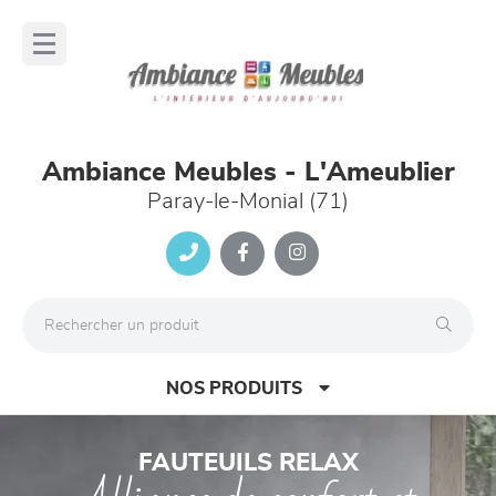
Panneau de gestion des cookies
lose
nu
Ambiance Meubles - L'Ameublier
Paray-le-Monial (71)
NOS PRODUITS
Previous
Nex
FAUTEUILS RELAX