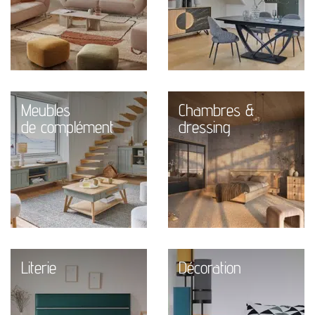
Meubles
Chambres &
de complément
dressing
Literie
Décoration