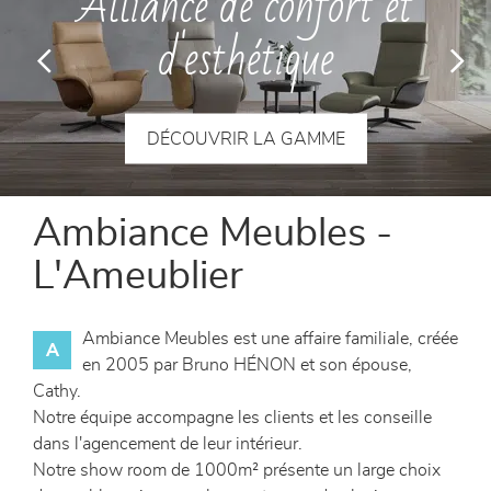
Alliance de confort et
canapés et fauteuils
d'esthétique
séjours
meubles de complément
DÉCOUVRIR LA GAMME
chambres et dressing
Ambiance Meubles -
literie
L'Ameublier
décoration
Ambiance Meubles est une affaire familiale, créée
A
en 2005 par Bruno HÉNON et son épouse,
Cathy.
Notre équipe accompagne les clients et les conseille
dans l'agencement de leur intérieur.
Notre show room de 1000m² présente un large choix