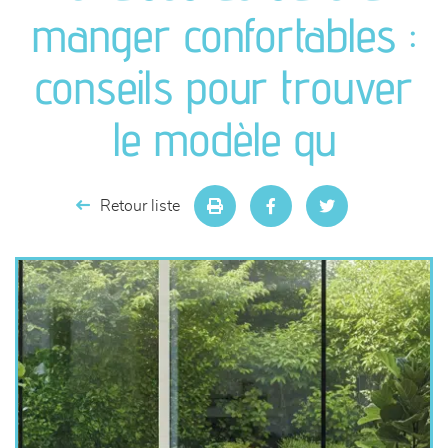
canapés et fauteuils
manger confortables :
séjours
conseils pour trouver
meubles de complément
le modèle qu
chambres et dressing
Retour liste
literie
décoration