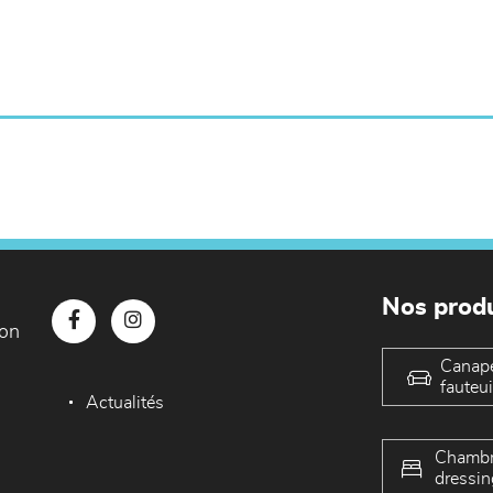
Nos produ
con
Canap
fauteui
Actualités
Chambr
dressin