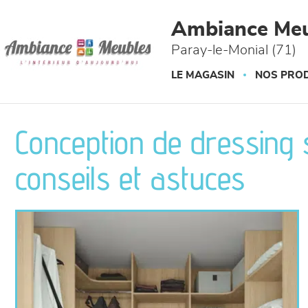
Panneau de gestion des cookies
Ambiance Meu
Paray-le-Monial (71)
LE MAGASIN
NOS PROD
Conception de dressing 
conseils et astuces