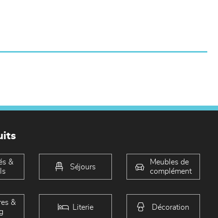
its
és &
Meubles de
Séjours
ls
complément
es &
Literie
Décoration
g