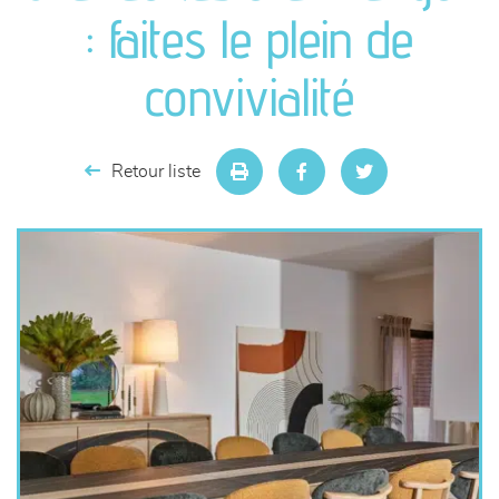
canapés et fauteuils
: faites le plein de
séjours
convivialité
meubles de complément
Retour liste
chambres et dressing
literie
décoration