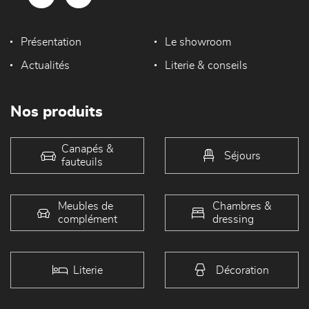
Présentation
Le showroom
Actualités
Literie & conseils
Nos produits
Canapés &
Séjours
fauteuils
Meubles de
Chambres &
complément
dressing
Literie
Décoration