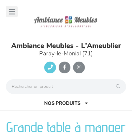
Panneau de gestion des cookies
lose
nu
Ambiance Meubles - L'Ameublier
Paray-le-Monial (71)
NOS PRODUITS
Grande table à manger