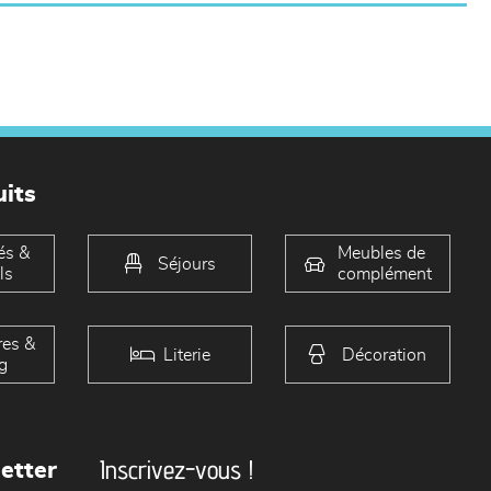
its
és &
Meubles de
Séjours
ls
complément
es &
Literie
Décoration
g
Inscrivez-vous !
etter