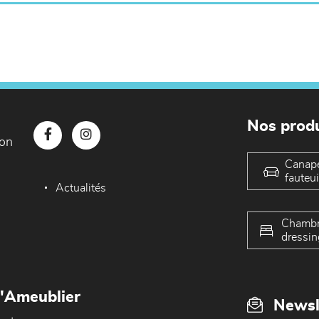
Nos produ
con
Canap
fauteui
Actualités
Chambr
dressin
L'Ameublier
Newsl