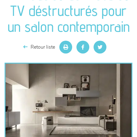
canapés et fauteuils
TV déstructurés pour
séjours
un salon contemporain
meubles de complément
Retour liste
chambres et dressing
literie
décoration