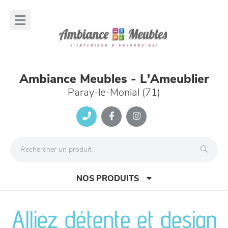
Panneau de gestion des cookies
lose
nu
Ambiance Meubles - L'Ameublier
Paray-le-Monial (71)
NOS PRODUITS
Alliez détente et design