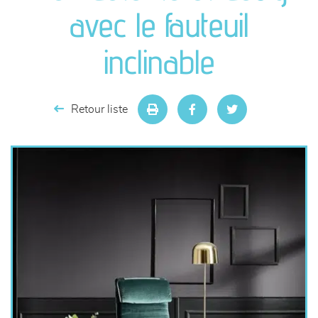
canapés et fauteuils
avec le fauteuil
séjours
inclinable
meubles de complément
Retour liste
chambres et dressing
literie
décoration