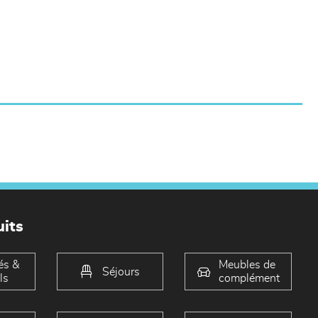
its
és &
Meubles de
Séjours
ls
complément