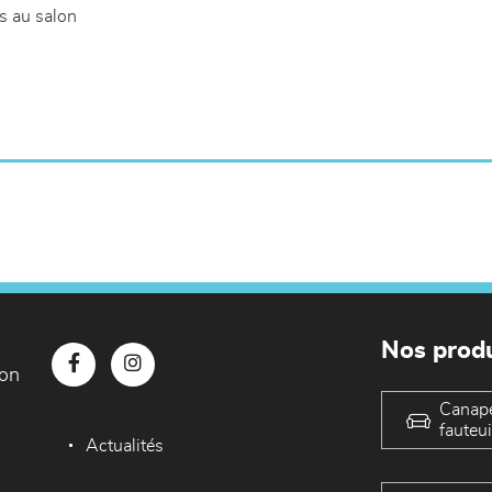
s au salon
Nos produ
con
Canap
fauteui
Actualités