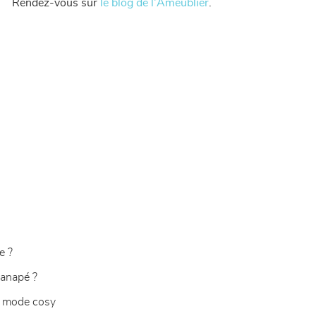
Rendez-vous sur
le blog de l'Ameublier
.
e ?
canapé ?
n mode cosy