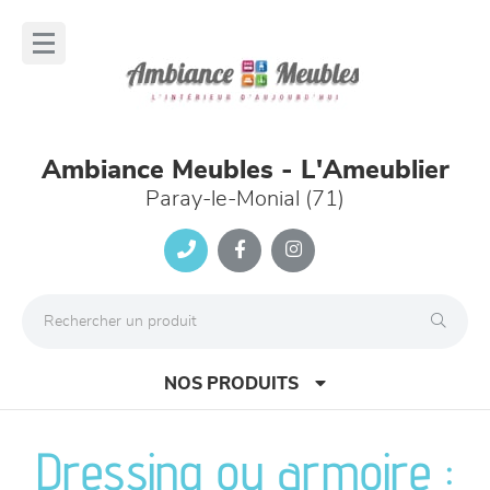
Panneau de gestion des cookies
lose
nu
Ambiance Meubles - L'Ameublier
Paray-le-Monial (71)
NOS PRODUITS
Dressing ou armoire :