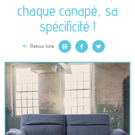
canapés et fauteuils
chaque canapé, sa
séjours
spécificité !
meubles de complément
Retour liste
chambres et dressing
literie
décoration