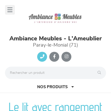
Panneau de gestion des cookies
lose
nu
Ambiance Meubles - L'Ameublier
Paray-le-Monial (71)
NOS PRODUITS
Le lit avec rangement