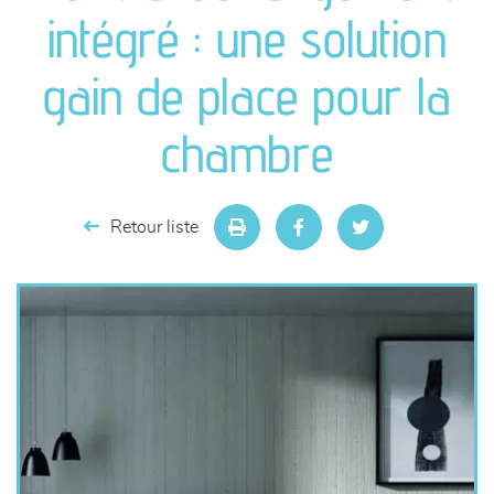
canapés et fauteuils
intégré : une solution
séjours
gain de place pour la
meubles de complément
chambre
chambres et dressing
Retour liste
literie
décoration