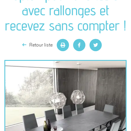
canapés et fauteuils
avec rallonges et
séjours
recevez sans compter !
meubles de complément
Retour liste
chambres et dressing
literie
décoration