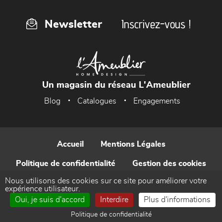
Inscrivez-vous !
Newsletter
Un magasin du réseau L'Ameublier
Blog
Catalogues
Engagements
Accueil
Mentions Légales
Politique de confidentialité
Gestion des cookies
Nous utilisons des cookies sur ce site pour améliorer votre
Contact
expérience utilisateur.
Oui, je suis d'accord
Interdire
Plus d'informations
Réalisé par WEB Enseignes
Politique de confidentialité