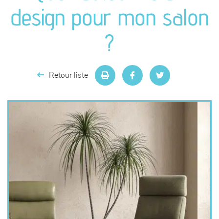
canapés et fauteuils
design pour mon salon
séjours
?
meubles de complément
Retour liste
chambres et dressing
literie
décoration