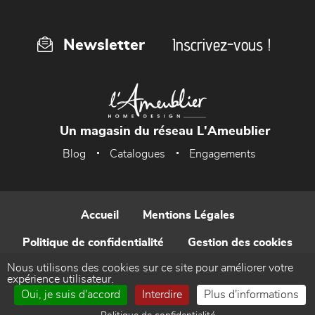
Inscrivez-vous !
Newsletter
Un magasin du réseau L'Ameublier
Blog
Catalogues
Engagements
Accueil
Mentions Légales
Politique de confidentialité
Gestion des cookies
Nous utilisons des cookies sur ce site pour améliorer votre
Contact
expérience utilisateur.
Oui, je suis d'accord
Interdire
Plus d'informations
Réalisé par WEB Enseignes