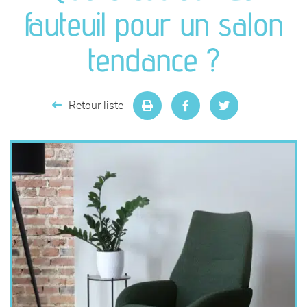
canapés et fauteuils
fauteuil pour un salon
séjours
tendance ?
meubles de complément
Retour liste
chambres et dressing
literie
décoration