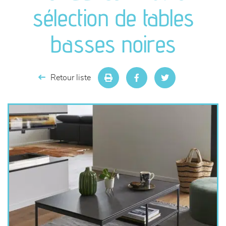
canapés et fauteuils
sélection de tables
séjours
basses noires
meubles de complément
Retour liste
chambres et dressing
literie
décoration