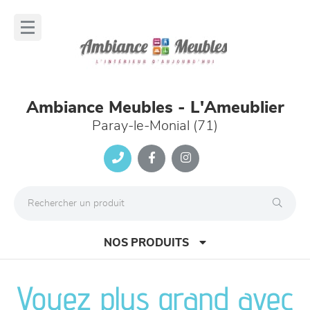
Panneau de gestion des cookies
lose
nu
Ambiance Meubles - L'Ameublier
Paray-le-Monial (71)
NOS PRODUITS
Voyez plus grand avec