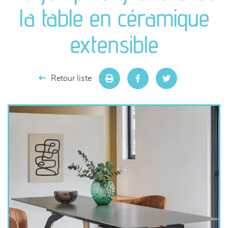
canapés et fauteuils
la table en céramique
séjours
extensible
meubles de complément
Retour liste
chambres et dressing
literie
décoration