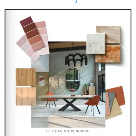
canapés et fauteuils
séjours
meubles de complément
chambres et dressing
literie
décoration