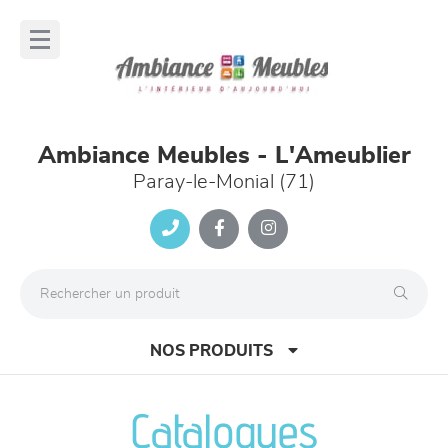
Panneau de gestion des cookies
lose
nu
Ambiance Meubles - L'Ameublier
Paray-le-Monial (71)
NOS PRODUITS
Catalogues