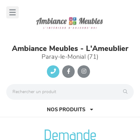
Panneau de gestion des cookies
lose
nu
Ambiance Meubles - L'Ameublier
Paray-le-Monial (71)
NOS PRODUITS
Demande