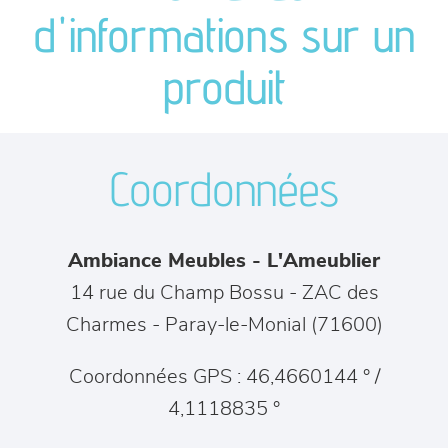
canapés et fauteuils
d'informations sur un
séjours
produit
meubles de complément
Coordonnées
chambres et dressing
literie
Ambiance Meubles - L'Ameublier
décoration
14 rue du Champ Bossu - ZAC des
Charmes
-
Paray-le-Monial
(
71600
)
Coordonnées GPS : 46,4660144 ° /
4,1118835 °