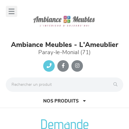
Panneau de gestion des cookies
lose
nu
Ambiance Meubles - L'Ameublier
Paray-le-Monial (71)
NOS PRODUITS
Demande