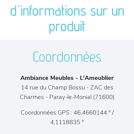
canapés et fauteuils
d'informations sur un
séjours
produit
meubles de complément
Coordonnées
chambres et dressing
literie
Ambiance Meubles - L'Ameublier
décoration
14 rue du Champ Bossu - ZAC des
Charmes
-
Paray-le-Monial
(
71600
)
Coordonnées GPS : 46,4660144 ° /
4,1118835 °