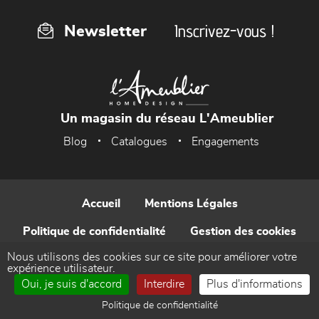
Inscrivez-vous !
Newsletter
Un magasin du réseau L'Ameublier
Blog
Catalogues
Engagements
Accueil
Mentions Légales
Politique de confidentialité
Gestion des cookies
Nous utilisons des cookies sur ce site pour améliorer votre
Contact
expérience utilisateur.
Oui, je suis d'accord
Interdire
Plus d'informations
Réalisé par WEB Enseignes
Politique de confidentialité