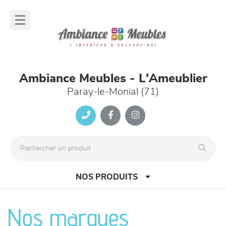
Panneau de gestion des cookies
lose
nu
Ambiance Meubles - L'Ameublier
Paray-le-Monial (71)
NOS PRODUITS
Nos marques