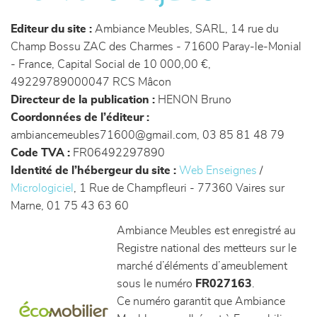
canapés et fauteuils
Editeur du site :
Ambiance Meubles, SARL, 14 rue du
séjours
Champ Bossu ZAC des Charmes - 71600 Paray-le-Monial
- France, Capital Social de 10 000,00 €,
meubles de complément
49229789000047 RCS Mâcon
Directeur de la publication :
HENON Bruno
Coordonnées de l’éditeur :
chambres et dressing
ambiancemeubles71600@gmail.com, 03 85 81 48 79
Code TVA :
FR06492297890
literie
Identité de l’hébergeur du site :
Web Enseignes
/
Micrologiciel
, 1 Rue de Champfleuri - 77360 Vaires sur
décoration
Marne, 01 75 43 63 60
Ambiance Meubles est enregistré au
Registre national des metteurs sur le
marché d’éléments d’ameublement
sous le numéro
FR027163
.
Ce numéro garantit que Ambiance