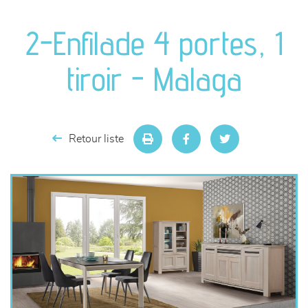
canapés et fauteuils
2-Enfilade 4 portes, 1
séjours
tiroir - Malaga
meubles de complément
chambres et dressing
Retour liste
literie
décoration