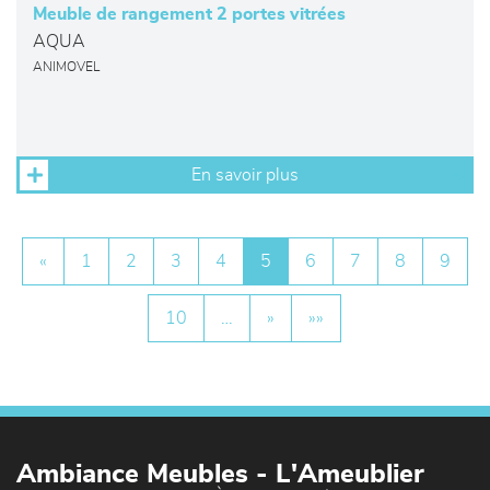
Meuble de rangement 2 portes vitrées
AQUA
ANIMOVEL
En savoir plus
«
1
2
3
4
5
6
7
8
9
10
…
»
»»
Ambiance Meubles - L'Ameublier