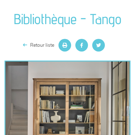
canapés et fauteuils
Bibliothèque - Tango
séjours
meubles de complément
Retour liste
chambres et dressing
literie
décoration