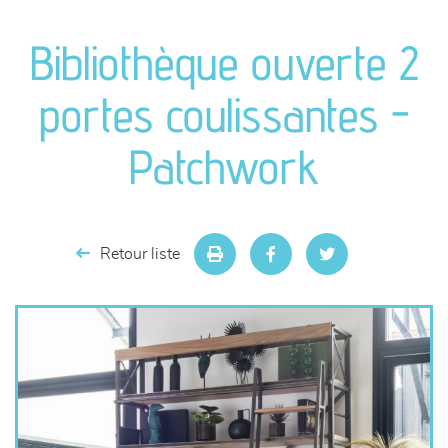
canapés et fauteuils
Bibliothèque ouverte 2
séjours
portes coulissantes -
meubles de complément
Patchwork
chambres et dressing
literie
Retour liste
décoration