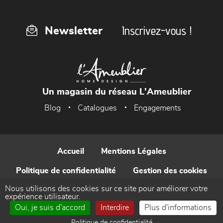
Inscrivez-vous !
Newsletter
Un magasin du réseau L'Ameublier
Blog
Catalogues
Engagements
Accueil
Mentions Légales
Politique de confidentialité
Gestion des cookies
Nous utilisons des cookies sur ce site pour améliorer votre
Contact
expérience utilisateur.
Oui, je suis d'accord
Interdire
Plus d'informations
Réalisé par WEB Enseignes
Politique de confidentialité