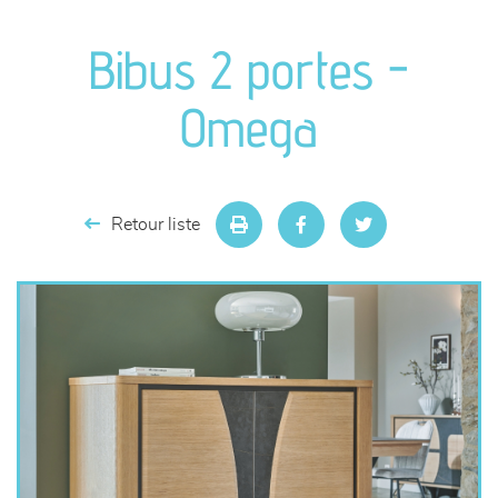
canapés et fauteuils
Bibus 2 portes -
séjours
Omega
meubles de complément
chambres et dressing
Retour liste
literie
décoration