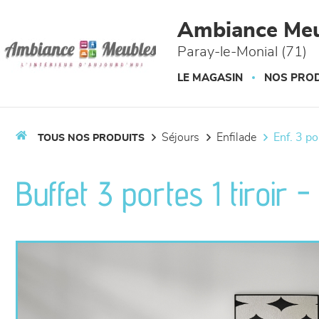
Panneau de gestion des cookies
Ambiance Meu
Paray-le-Monial (71)
LE MAGASIN
NOS PROD
séjours
enfilade
enf. 3 p
TOUS NOS PRODUITS
Buffet 3 portes 1 tiroir 