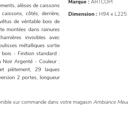
Marque :
ARTCOPI
tements, alèses de caissons
issons, côtés, derrière,
Dimension :
H94 x L225 
vêtus de véritable bois de
ette montées dans rainures
arnières invisibles avec
ulisses métalliques sortie
bois - Finition standard :
on Noir Argenté - Couleur :
 et piètement, 29 laques
version 2 portes, longueur
sponible sur commande dans votre magasin
Ambiance Meub