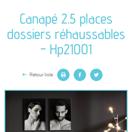
canapés et fauteuils
Canapé 2.5 places
séjours
dossiers réhaussables
meubles de complément
- Hp21001
chambres et dressing
literie
Retour liste
décoration