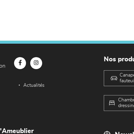
Nos produ
con
Canap
fauteui
Actualités
Chambr
dressin
L'Ameublier