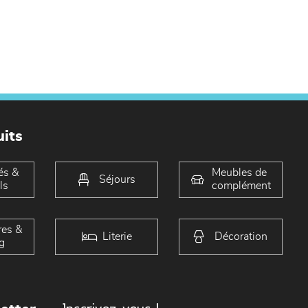
its
és &
Meubles de
Séjours
ls
complément
es &
Literie
Décoration
g