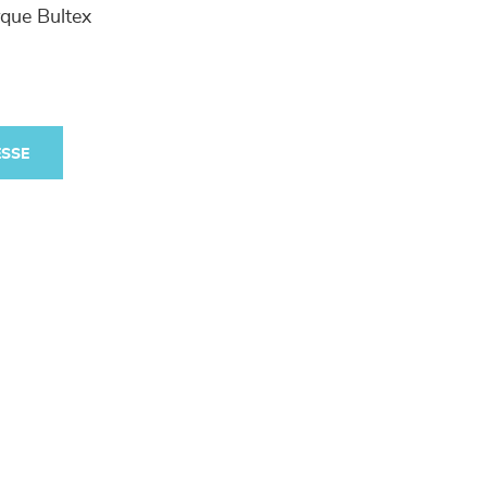
rque Bultex
ESSE