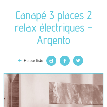
canapés et fauteuils
Canapé 3 places 2
séjours
relax électriques -
meubles de complément
Argento
chambres et dressing
literie
Retour liste
décoration