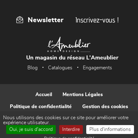
Inscrivez-vous !
Newsletter
Un magasin du réseau L'Ameublier
Blog
Catalogues
Engagements
Accueil
Mentions Légales
Politique de confidentialité
Gestion des cookies
Nous utilisons des cookies sur ce site pour améliorer votre
Contact
expérience utilisateur.
Oui, je suis d'accord
Interdire
Plus d'informations
Réalisé par WEB Enseignes