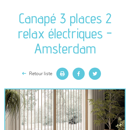
canapés et fauteuils
Canapé 3 places 2
séjours
relax électriques -
meubles de complément
Amsterdam
chambres et dressing
literie
Retour liste
décoration