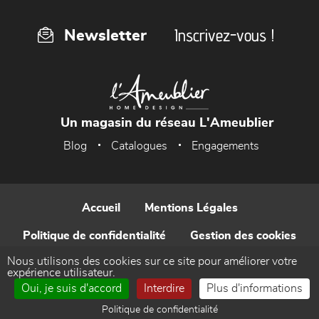
Inscrivez-vous !
Newsletter
Un magasin du réseau L'Ameublier
Blog
Catalogues
Engagements
Accueil
Mentions Légales
Politique de confidentialité
Gestion des cookies
Nous utilisons des cookies sur ce site pour améliorer votre
Contact
expérience utilisateur.
Oui, je suis d'accord
Interdire
Plus d'informations
Réalisé par WEB Enseignes
Politique de confidentialité