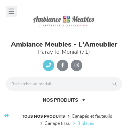
Panneau de gestion des cookies
lose
nu
Ambiance Meubles - L'Ameublier
Paray-le-Monial (71)
NOS PRODUITS
canapés et fauteuils
TOUS NOS PRODUITS
canapé tissu
3 places