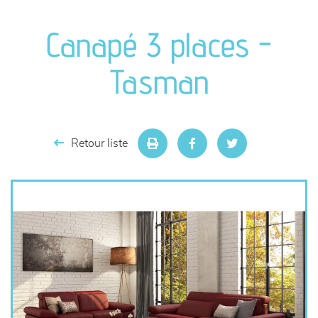
canapés et fauteuils
Canapé 3 places -
séjours
Tasman
meubles de complément
chambres et dressing
Retour liste
literie
décoration