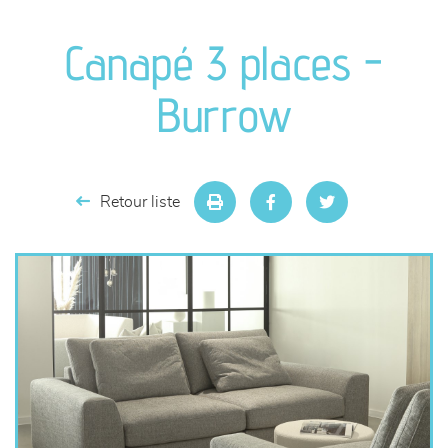
canapés et fauteuils
Canapé 3 places -
séjours
Burrow
meubles de complément
chambres et dressing
Retour liste
literie
décoration