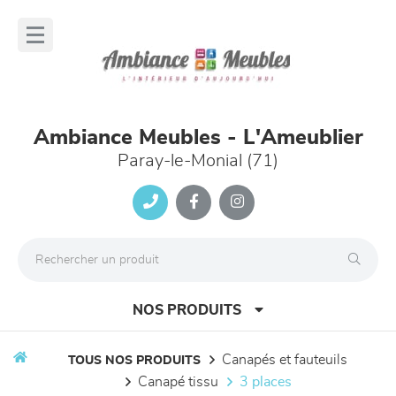
Panneau de gestion des cookies
lose
nu
Ambiance Meubles - L'Ameublier
Paray-le-Monial (71)
NOS PRODUITS
canapés et fauteuils
TOUS NOS PRODUITS
canapé tissu
3 places