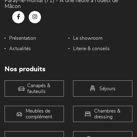
Paray-le-Monial (71) - À une heure à l'ouest de
Mâcon
Présentation
Le showroom
Actualités
Literie & conseils
Nos produits
Canapés &
Séjours
fauteuils
Meubles de
Chambres &
complément
dressing