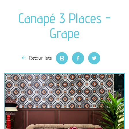
canapés et fauteuils
Canapé 3 Places -
séjours
Grape
meubles de complément
chambres et dressing
Retour liste
literie
décoration