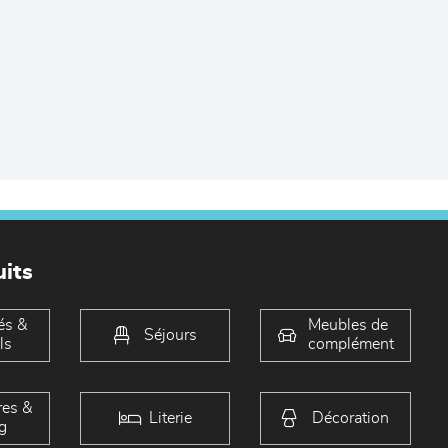
its
és &
Meubles de
Séjours
ls
complément
es &
Literie
Décoration
g