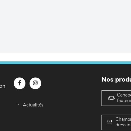
Nos produ
con
Canap
fauteui
Actualités
Chambr
dressin