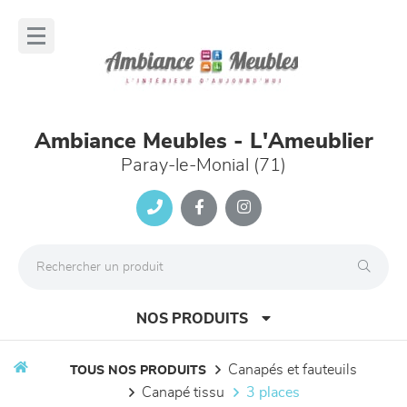
Panneau de gestion des cookies
lose
nu
Ambiance Meubles - L'Ameublier
Paray-le-Monial (71)
NOS PRODUITS
canapés et fauteuils
TOUS NOS PRODUITS
canapé tissu
3 places