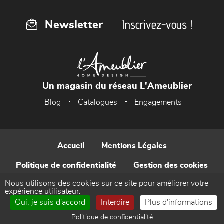
Inscrivez-vous !
Newsletter
Un magasin du réseau L'Ameublier
Blog
Catalogues
Engagements
Accueil
Mentions Légales
Politique de confidentialité
Gestion des cookies
Nous utilisons des cookies sur ce site pour améliorer votre
Contact
expérience utilisateur.
Oui, je suis d'accord
Interdire
Plus d'informations
Réalisé par WEB Enseignes
Politique de confidentialité