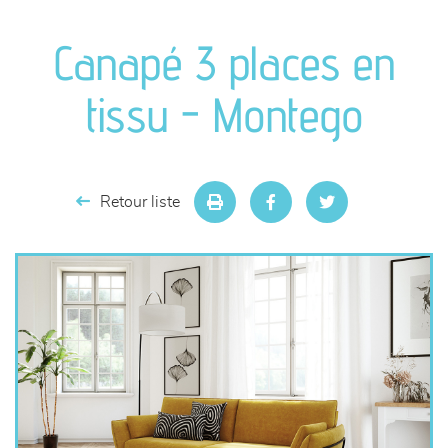
canapés et fauteuils
Canapé 3 places en
séjours
tissu - Montego
meubles de complément
chambres et dressing
Retour liste
literie
décoration