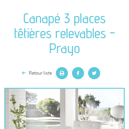
canapés et fauteuils
Canapé 3 places
séjours
têtières relevables -
meubles de complément
Prayo
chambres et dressing
literie
Retour liste
décoration