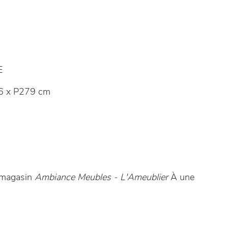
E
6 x P279 cm
e magasin
Ambiance Meubles - L'Ameublier
À une