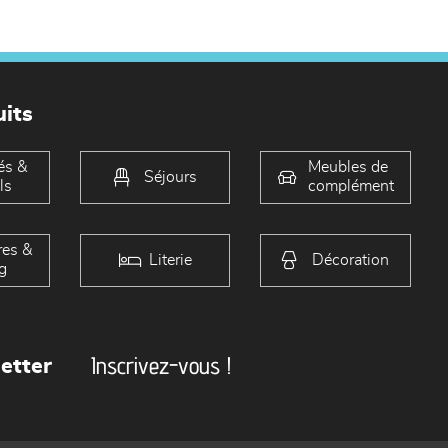
its
és &
Meubles de
Séjours
ls
complément
es &
Literie
Décoration
g
Inscrivez-vous !
etter