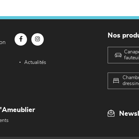
Nos produ
con
Canap
fauteui
Actualités
Chambr
dressin
L'Ameublier
Newsl
ents