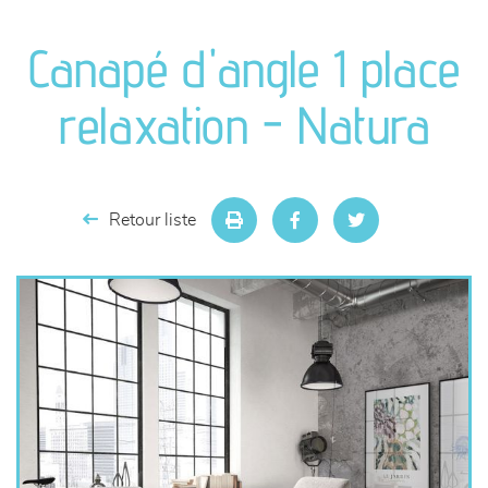
canapés et fauteuils
Canapé d'angle 1 place
séjours
relaxation - Natura
meubles de complément
chambres et dressing
Retour liste
literie
décoration