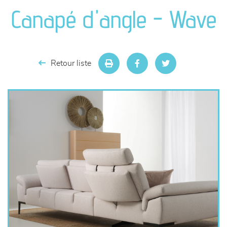
canapés et fauteuils
Canapé d'angle - Wave
séjours
meubles de complément
Retour liste
chambres et dressing
literie
décoration