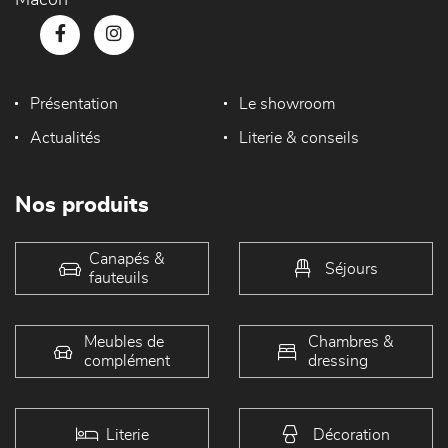
Mâcon
Présentation
Le showroom
Actualités
Literie & conseils
Nos produits
Canapés &
Séjours
fauteuils
Meubles de
Chambres &
complément
dressing
Literie
Décoration