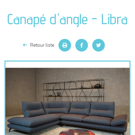
canapés et fauteuils
Canapé d'angle - Libra
séjours
meubles de complément
Retour liste
chambres et dressing
literie
décoration