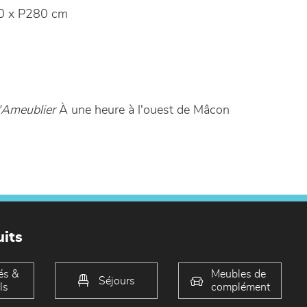
0 x P280 cm
'Ameublier
À une heure à l'ouest de Mâcon
its
és &
Meubles de
Séjours
ls
complément