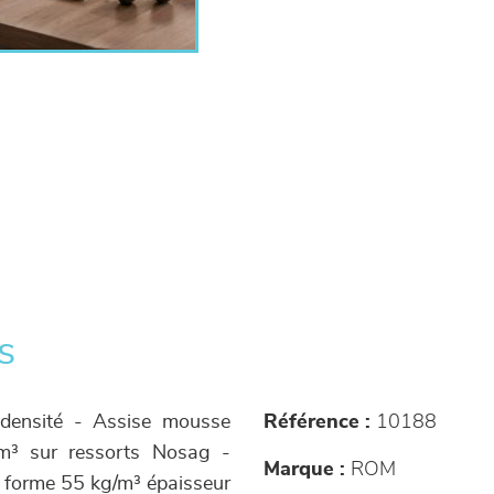
s
 densité - Assise mousse
Référence :
10188
m³ sur ressorts Nosag -
Marque :
ROM
 forme 55 kg/m³ épaisseur