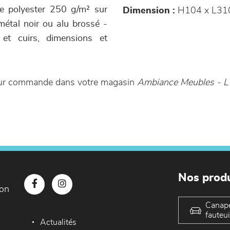
 polyester 250 g/m² sur
Dimension :
H104 x L31
 métal noir ou alu brossé -
 et cuirs, dimensions et
 sur commande dans votre magasin
Ambiance Meubles - L
Nos produ
con
Canap
fauteui
Actualités