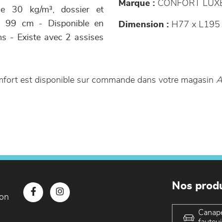
Marque :
CONFORT LUX
e 30 kg/m³, dossier et
 : 99 cm - Disponible en
Dimension :
H77 x L195
ons - Existe avec 2 assises
mfort est disponible sur commande dans votre magasin
A
Nos produ
con
Canap
fauteui