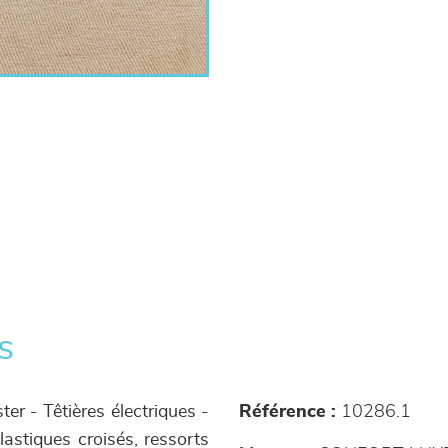
s
er - Têtières électriques -
Référence :
10286.1
astiques croisés, ressorts