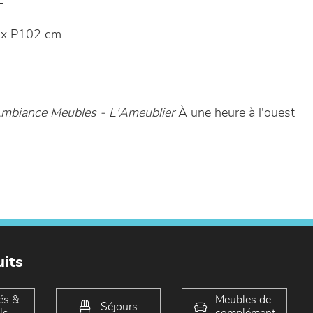
E
 x P102 cm
mbiance Meubles - L'Ameublier
À une heure à l'ouest
its
és &
Meubles de
Séjours
ls
complément