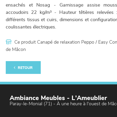
ensachés et Nosag - Garnissage assise mouss
accoudoirs 22 kg/m³ - Hauteur têtières relevées
différents tissus et cuirs, dimensions et configurati
coulissantes électriques.
Ce produit Canapé de relaxation Peppo / Easy Co
de Mâcon
RETOUR
Ambiance Meubles - L'Ameublier
Paray-le-Monial (71) - À une heure à l'ouest de Mâ