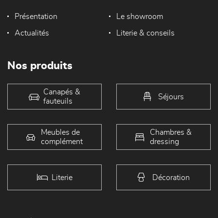
Présentation
Le showroom
Actualités
Literie & conseils
Nos produits
Canapés &
Séjours
fauteuils
Meubles de
Chambres &
complément
dressing
Literie
Décoration