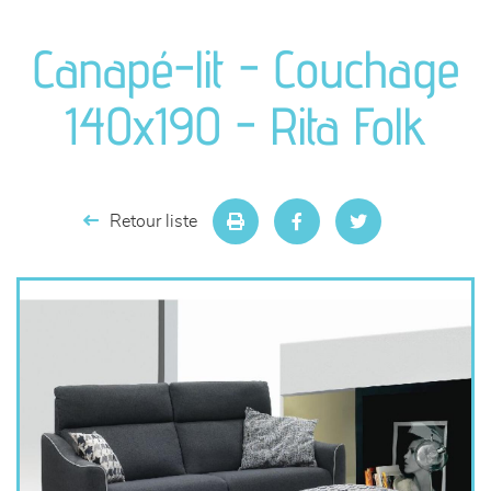
canapés et fauteuils
Canapé-lit - Couchage
séjours
140x190 - Rita Folk
meubles de complément
chambres et dressing
Retour liste
literie
décoration