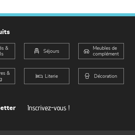
its
és &
Meubles de
Séjours
ls
complément
es &
Literie
Décoration
g
Inscrivez-vous !
etter