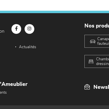
Nos produ
con
Canap
fauteui
Actualités
Chambr
dressin
L'Ameublier
Newsl
ents