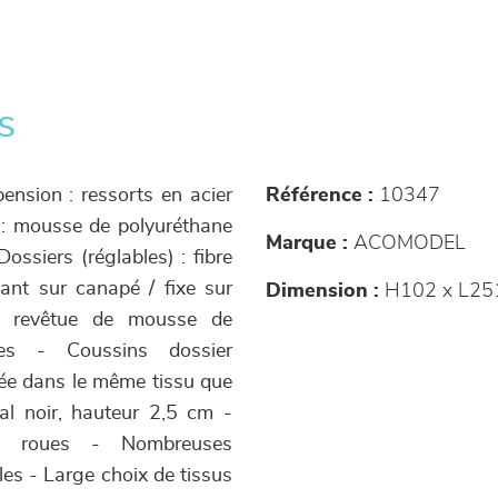
s
ension : ressorts en acier
Référence :
10347
 : mousse de polyuréthane
Marque :
ACOMODEL
ossiers (réglables) : fibre
sant sur canapé / fixe sur
Dimension :
H102 x L25
³ revêtue de mousse de
les - Coussins dossier
sée dans le même tissu que
al noir, hauteur 2,5 cm -
ec roues - Nombreuses
es - Large choix de tissus