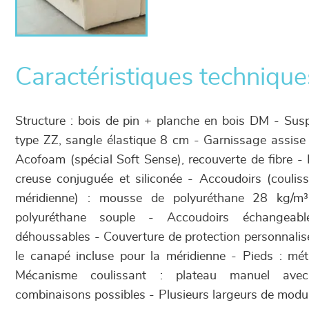
Caractéristiques technique
Structure : bois de pin + planche en bois DM - Susp
type ZZ, sangle élastique 8 cm - Garnissage assise
Acofoam (spécial Soft Sense), recouverte de fibre - D
creuse conjuguée et siliconée - Accoudoirs (coulis
méridienne) : mousse de polyuréthane 28 kg/m
polyuréthane souple - Accoudoirs échangeab
déhoussables - Couverture de protection personnali
le canapé incluse pour la méridienne - Pieds : mét
Mécanisme coulissant : plateau manuel av
combinaisons possibles - Plusieurs largeurs de modul