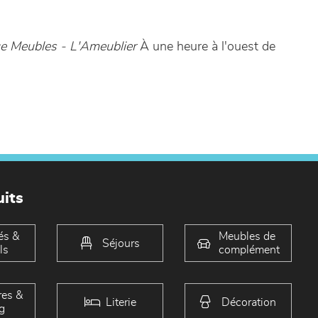
 Meubles - L'Ameublier
À une heure à l'ouest de
its
és &
Meubles de
Séjours
ls
complément
es &
Literie
Décoration
g