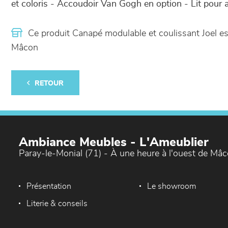
et coloris - Accoudoir Van Gogh en option - Lit pour 
Ce produit Canapé modulable et coulissant Joel 
Mâcon
RETOUR
Ambiance Meubles - L'Ameublier
Paray-le-Monial (71) - À une heure à l'ouest de Mâ
Présentation
Le showroom
Literie & conseils