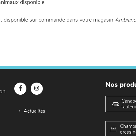
animaux disponible.
est disponible sur commande dans votre magasin
Ambiance
Nos produ
con
Canap
fauteui
Actualités
Chambr
dressin