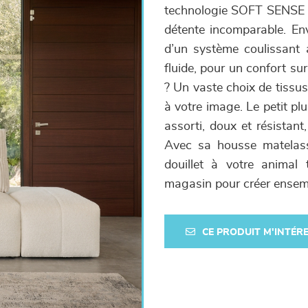
technologie SOFT SENSE qu
détente incomparable. En
d’un système coulissant 
fluide, pour un confort su
? Un vaste choix de tissus
à votre image. Le petit pl
assorti, doux et résistant
Avec sa housse matelassé
douillet à votre animal
magasin pour créer ensemb
CE PRODUIT M'INTÉR