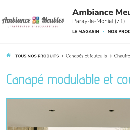
Panneau de gestion des cookies
Ambiance Meu
Paray-le-Monial (71)
LE MAGASIN
NOS PROD
canapés et fauteuils
chauff
TOUS NOS PRODUITS
Canapé modulable et cou