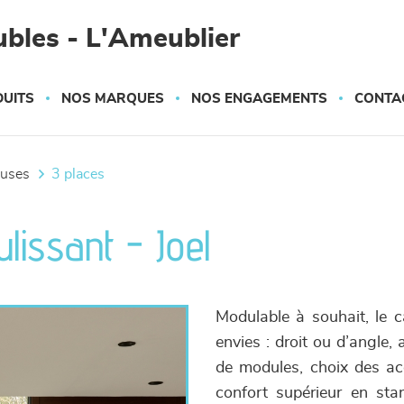
bles - L'Ameublier
UITS
NOS MARQUES
NOS ENGAGEMENTS
CONTA
euses
3 places
lissant - Joel
Modulable à souhait, le 
envies : droit ou d’angle,
de modules, choix des acc
confort supérieur en sta