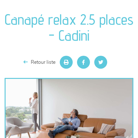
canapés et fauteuils
Canapé relax 2.5 places
séjours
- Cadini
meubles de complément
chambres et dressing
Retour liste
literie
décoration