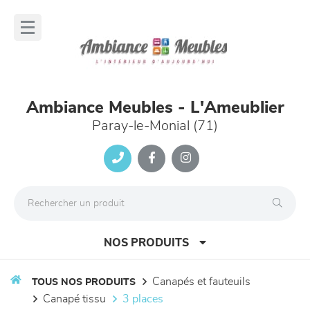
Panneau de gestion des cookies
lose
nu
Ambiance Meubles - L'Ameublier
Paray-le-Monial (71)
NOS PRODUITS
canapés et fauteuils
TOUS NOS PRODUITS
canapé tissu
3 places