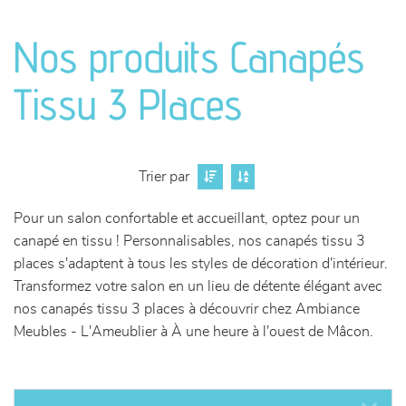
canapés et fauteuils
Nos produits Canapés
séjours
Tissu 3 Places
meubles de complément
chambres et dressing
Trier par
literie
Pour un salon confortable et accueillant, optez pour un
canapé en tissu ! Personnalisables, nos canapés tissu 3
décoration
places s'adaptent à tous les styles de décoration d'intérieur.
Transformez votre salon en un lieu de détente élégant avec
nos canapés tissu 3 places à découvrir chez Ambiance
Meubles - L'Ameublier à À une heure à l'ouest de Mâcon.