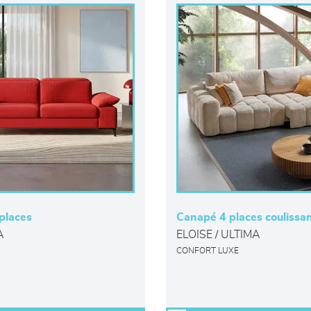
places
Canapé 4 places coulissa
A
ELOISE / ULTIMA
CONFORT LUXE