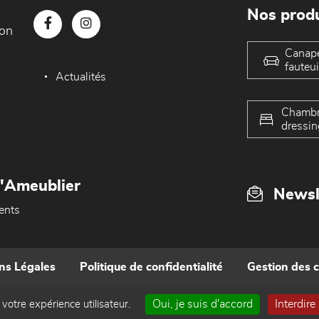
Nos produ
con
Canap
fauteui
Actualités
Chambr
dressin
L'Ameublier
Newsl
ents
ns Légales
Politique de confidentialité
Gestion des 
Oui, je suis d'accord
Interdire
 votre expérience utilisateur.
Réalisé par WEB Enseignes