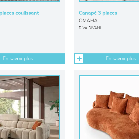
laces coulissant
Canapé 3 places
OMAHA
DIVA DIVANI
En savoir plus
En savoir plus