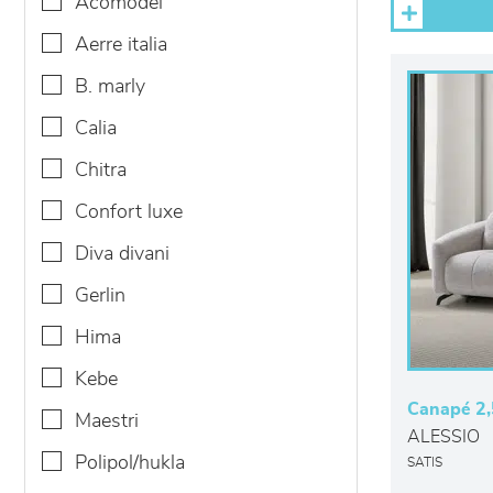
acomodel
aerre italia
b. marly
calia
chitra
confort luxe
diva divani
gerlin
hima
kebe
Canapé 2,
maestri
ALESSIO
polipol/hukla
SATIS