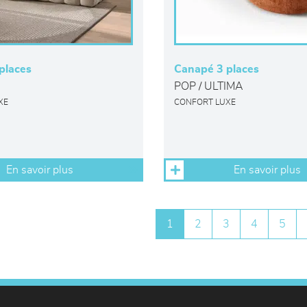
places
Canapé 3 places
POP / ULTIMA
XE
CONFORT LUXE
En savoir plus
En savoir plus
1
2
3
4
5