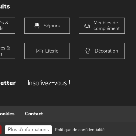
its
és &
Meubles de
Séjours
ls
complément
es &
Literie
Décoration
g
Inscrivez-vous !
etter
cookies
Contact
Plus d'informations
Politique de confidentialité