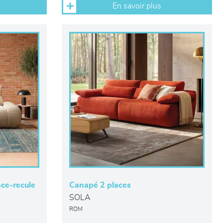
En savoir plus
ce-recule
Canapé 2 places
SOLA
ROM