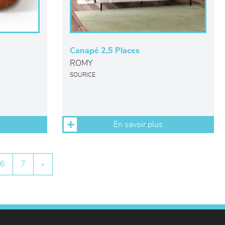
Canapé 2,5 Places
ROMY
SOURICE
En savoir plus
6
7
»