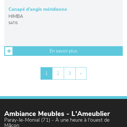
Canapé d’angle méridienne
HIMBA
SATIS
En savoir plus
1
2
3
»
Ambiance Meubles - L'Ameublier
Paray-le-Monial (71) - À une heure à l'ouest de
Mâcon