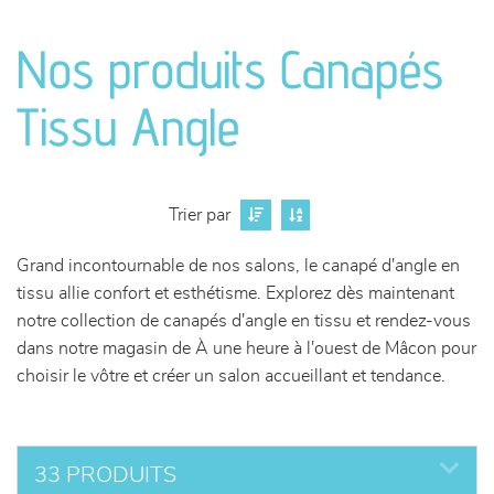
canapés et fauteuils
Nos produits Canapés
séjours
Tissu Angle
meubles de complément
chambres et dressing
Trier par
literie
Grand incontournable de nos salons, le canapé d'angle en
tissu allie confort et esthétisme. Explorez dès maintenant
décoration
notre collection de canapés d'angle en tissu et rendez-vous
dans notre magasin de À une heure à l'ouest de Mâcon pour
choisir le vôtre et créer un salon accueillant et tendance.
33 PRODUITS